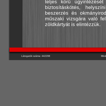
teljes körű ügyintézését 
biztosításkötés, helyszí
beszerzés és okmányirod
műszaki vizsgára való fe
zöldkártyát is elintézzük.
Látogatók száma: 442298
Mind