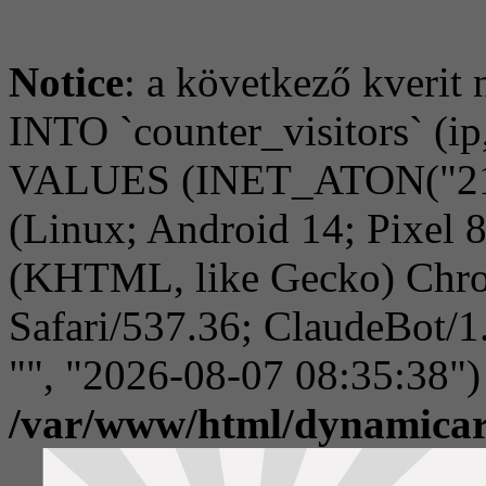
Notice
: a következő kverit 
INTO `counter_visitors` (ip,
VALUES (INET_ATON("216.
(Linux; Android 14; Pixel
(KHTML, like Gecko) Chro
Safari/537.36; ClaudeBot/1
"", "2026-08-07 08:35:38")
/var/www/html/dynamicar