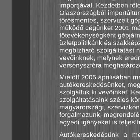
importjával. Kezdetben fő
Olaszországból importáltun
törésmentes, szervizelt g
működő cégünket 2001 máj
főtevékenységként gépjár
üzletpolitikánk és szakkép
megbízható szolgáltatást n
vevőinknek, melynek eredm
versenyszféra meghatározó
Mielőtt 2005 áprilisában m
autókereskedésünket, megr
szolgáltuk ki vevőinket. 
szolgáltatásaink széles kö
magyarországi, szervizkön
forgalmazunk, megrendelés
egyedi igényeket is teljesí
Autókereskedésünk a me