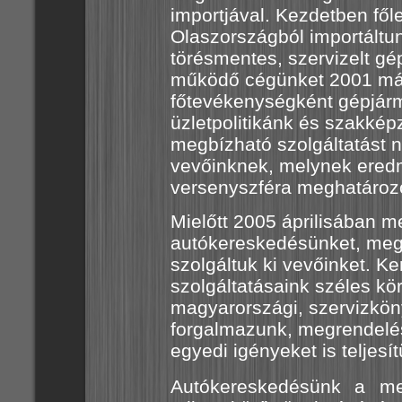
importjával. Kezdetben fő
Olaszországból importáltun
törésmentes, szervizelt g
működő cégünket 2001 máj
főtevékenységként gépjár
üzletpolitikánk és szakkép
megbízható szolgáltatást n
vevőinknek, melynek eredm
versenyszféra meghatározó
Mielőtt 2005 áprilisában m
autókereskedésünket, megr
szolgáltuk ki vevőinket. 
szolgáltatásaink széles kö
magyarországi, szervizkön
forgalmazunk, megrendelés
egyedi igényeket is teljesí
Autókereskedésünk a me