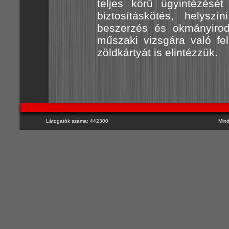
teljes körű ügyintézését 
biztosításkötés, helyszí
beszerzés és okmányirod
műszaki vizsgára való fe
zöldkártyát is elintézzük.
Látogatók száma: 442300
Mind