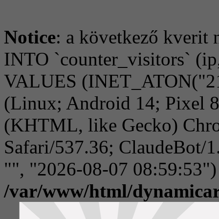
Notice
: a következő kverit 
INTO `counter_visitors` (ip,
VALUES (INET_ATON("216.
(Linux; Android 14; Pixel
(KHTML, like Gecko) Chro
Safari/537.36; ClaudeBot/1
"", "2026-08-07 08:59:53")
/var/www/html/dynamicar