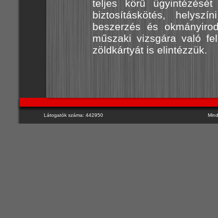
teljes körű ügyintézését 
biztosításkötés, helyszí
beszerzés és okmányirod
műszaki vizsgára való fe
zöldkártyát is elintézzük.
Látogatók száma: 442950
Mind