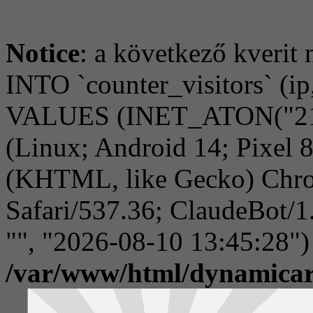
Notice
: a következő kverit 
INTO `counter_visitors` (ip,
VALUES (INET_ATON("216.
(Linux; Android 14; Pixel
(KHTML, like Gecko) Chro
Safari/537.36; ClaudeBot/1
"", "2026-08-10 13:45:28")
/var/www/html/dynamicar