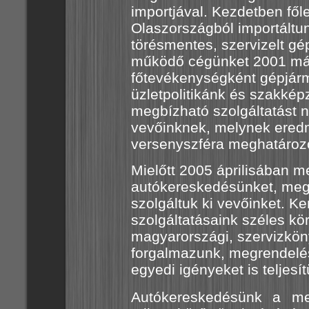
importjával. Kezdetben fő
Olaszországból importáltun
törésmentes, szervizelt g
működő cégünket 2001 máj
főtevékenységként gépjár
üzletpolitikánk és szakkép
megbízható szolgáltatást n
vevőinknek, melynek eredm
versenyszféra meghatározó
Mielőtt 2005 áprilisában m
autókereskedésünket, megr
szolgáltuk ki vevőinket. 
szolgáltatásaink széles kö
magyarországi, szervizkön
forgalmazunk, megrendelés
egyedi igényeket is teljesí
Autókereskedésünk a me